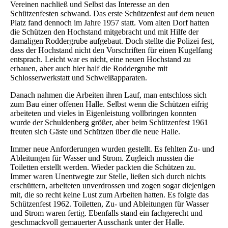
Vereinen nachließ und Selbst das Interesse an den
Schützenfesten schwand. Das erste Schützenfest auf dem neuen
Platz fand dennoch im Jahre 1957 statt. Vom alten Dorf hatten
die Schützen den Hochstand mitgebracht und mit Hilfe der
damaligen Roddergrube aufgebaut. Doch stellte die Polizei fest,
dass der Hochstand nicht den Vorschriften für einen Kugelfang
entsprach. Leicht war es nicht, eine neuen Hochstand zu
erbauen, aber auch hier half die Roddergrube mit
Schlosserwerkstatt und Schweißapparaten.
Danach nahmen die Arbeiten ihren Lauf, man entschloss sich
zum Bau einer offenen Halle. Selbst wenn die Schützen eifrig
arbeiteten und vieles in Eigenleistung vollbringen konnten
wurde der Schuldenberg größer, aber beim Schützenfest 1961
freuten sich Gäste und Schützen über die neue Halle.
Immer neue Anforderungen wurden gestellt. Es fehlten Zu- und
Ableitungen für Wasser und Strom. Zugleich mussten die
Toiletten erstellt werden. Wieder packten die Schützen zu.
Immer waren Unentwegte zur Stelle, ließen sich durch nichts
erschüttern, arbeiteten unverdrossen und zogen sogar diejenigen
mit, die so recht keine Lust zum Arbeiten hatten. Es folgte das
Schützenfest 1962. Toiletten, Zu- und Ableitungen für Wasser
und Strom waren fertig. Ebenfalls stand ein fachgerecht und
geschmackvoll gemauerter Ausschank unter der Halle.