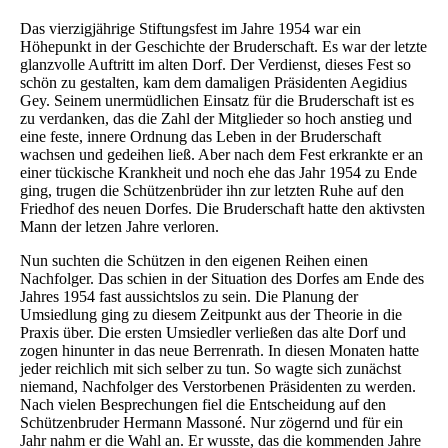
Das vierzigjährige Stiftungsfest im Jahre 1954 war ein
Höhepunkt in der Geschichte der Bruderschaft. Es war der letzte
glanzvolle Auftritt im alten Dorf. Der Verdienst, dieses Fest so
schön zu gestalten, kam dem damaligen Präsidenten Aegidius
Gey. Seinem unermüdlichen Einsatz für die Bruderschaft ist es
zu verdanken, das die Zahl der Mitglieder so hoch anstieg und
eine feste, innere Ordnung das Leben in der Bruderschaft
wachsen und gedeihen ließ. Aber nach dem Fest erkrankte er an
einer tückische Krankheit und noch ehe das Jahr 1954 zu Ende
ging, trugen die Schützenbrüder ihn zur letzten Ruhe auf den
Friedhof des neuen Dorfes. Die Bruderschaft hatte den aktivsten
Mann der letzen Jahre verloren.
Nun suchten die Schützen in den eigenen Reihen einen
Nachfolger. Das schien in der Situation des Dorfes am Ende des
Jahres 1954 fast aussichtslos zu sein. Die Planung der
Umsiedlung ging zu diesem Zeitpunkt aus der Theorie in die
Praxis über. Die ersten Umsiedler verließen das alte Dorf und
zogen hinunter in das neue Berrenrath. In diesen Monaten hatte
jeder reichlich mit sich selber zu tun. So wagte sich zunächst
niemand, Nachfolger des Verstorbenen Präsidenten zu werden.
Nach vielen Besprechungen fiel die Entscheidung auf den
Schützenbruder Hermann Massoné. Nur zögernd und für ein
Jahr nahm er die Wahl an. Er wusste, das die kommenden Jahre