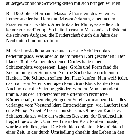
außergewöhnliche Schwierigkeiten mit sich bringen würden.
Bis 1962 blieb Hermann Massoné Präsident des Vereines.
Immer wieder bat Hermann Massoné darum, einen neuen
Präsidenten zu wählen. Aber trotz aller Mühe, es stellte sich
keiner zur Verfügung. So hatte Hermann Massoné als Präsident
die schwere Aufgabe, die Bruderschaft durch die Jahre der
Neubauten hindurchzuführen.
Mit der Umsiedlung wurde auch der alte Schützenplatz
bedeutungslos. Was aber sollte im neuen Dorf geschehen? Der
Planer für die Anlage des neuen Dorfes hatte einen
Schützenplatz vorgesehen. Lage, Größe und Form fand die
Zustimmung der Schützen. Nur die Sache hatte noch einen
Hacken. Die Schützen sollten den Platz kaufen. Nun weiß jeder,
das man von Vereinsbeiträgen kein Grundstück kaufen kann.
Auch musste die Satzung geändert werden. Man kam nicht
umhin, aus der Bruderschaft eine öffentlich rechtliche
Körperschaft, einen eingetragenen Verein zu machen. Das alles
verlangte vom Vorstand klare Entscheidungen, viel Lauferei und
eine Menge Arbeit. Aber es musste sein. Ohne den Kauf des
Schützenplatzes wäre ein weiteres Bestehen der Bruderschaft
fraglich geworden. Und weil man den Platz kaufen musste,
wurde auch dies getan. Die Schulden drückten. Sie drückten in
einer Zeit, in der durch Umsiedlung ohnehin das Leben in den